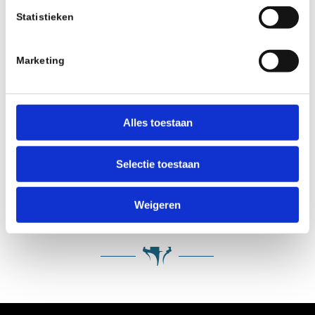
om volgend seizoen de grootste trofee te
Statistieken
bemachtigen.
Na de zomervakantie starten de trainingen
Marketing
en jeugdcompetitie weer op 4 september
met een simultaan tegen de kersverse
jeugdkampioenen. Ben je nog geen lid van
Alles toestaan
ZSG en wil je graag een keer meedoen?
Meld je dan aan
voor vrijblijvende
Selectie toestaan
kennismakingslessen
Weigeren