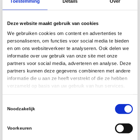
Toestemming
Details
Over
Deze website maakt gebruik van cookies
We gebruiken cookies om content en advertenties te
personaliseren, om functies voor social media te bieden
en om ons websiteverkeer te analyseren. Ook delen we
informatie over uw gebruik van onze site met onze
Ook Idsert heeft inmiddels een goed
partners voor social media, adverteren en analyse. Deze
gevulde prijzenkast. Bij de
basisschooljeugd
partners kunnen deze gegevens combineren met andere
haalde hij een prachtige score van 9
informatie die u aan ze heeft verstrekt of die ze hebben
verzameld op basis van uw gebruik van hun services.
overwinningen en één remise. Volgend
schooljaar speelt Idsert mee in de
Toestemmingsselectie
competitie voor leerlingen van het
Noodzakelijk
voortgezet onderwijs. Dat biedt volop
kansen voor Rohan en Daan, de huidige
Voorkeuren
nummers twee en drie in de eindklassering,