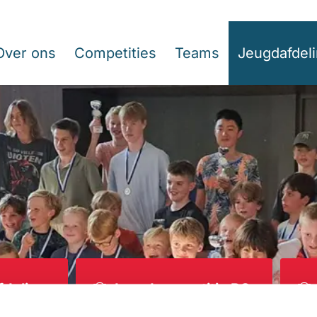
Over ons
Competities
Teams
Jeugdafdel
fdeling
Jeugdcompetitie BO