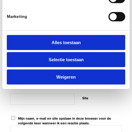
0
ANTWOORDEN
Marketing
Plaats een Reactie
Meepraten?
Alles toestaan
Draag gerust bij!
*
Naam
Selectie toestaan
Weigeren
*
E-mail
Site
Mijn naam, e-mail en site opslaan in deze browser voor de
volgende keer wanneer ik een reactie plaats.