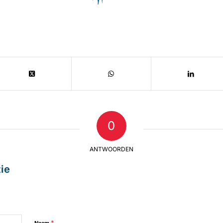
0
ANTWOORDEN
ie
*