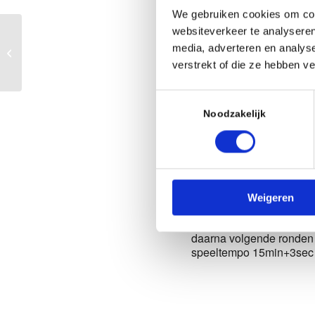
We gebruiken cookies om cont
Wanneer
websiteverkeer te analyseren
Zomerschaak
media, adverteren en analys
21 augustus 202
rapidcompetitie
verstrekt of die ze hebben v
19:45 - 22:00
Toestemmingsselectie
Noodzakelijk
AAN AGENDA TO
Download ICS
Beschrijvin
Weigeren
19:45 – 20:30 uur Eerste
daarna volgende ronden
speeltempo 15min+3sec