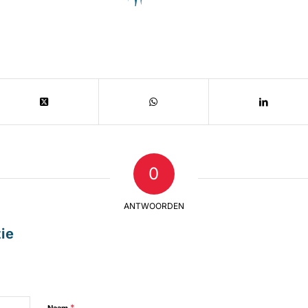
0
ANTWOORDEN
ie
*