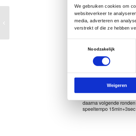
We gebruiken cookies om cont
Wanneer
websiteverkeer te analyseren
Zomerschaak
media, adverteren en analys
31 juli 2026
rapidcompetitie
verstrekt of die ze hebben v
19:45 - 22:00
Toestemmingsselectie
Noodzakelijk
AAN AGENDA TO
Download ICS
Beschrijvin
Weigeren
19:45 – 20:30 uur Eerste
daarna volgende ronden
speeltempo 15min+3sec