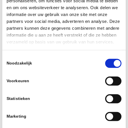
personaliseren, om functies voor social media te bieden
en om ons websiteverkeer te analyseren. Ook delen we
informatie over uw gebruik van onze site met onze
partners voor social media, adverteren en analyse. Deze
Deel dit stuk
partners kunnen deze gegevens combineren met andere
informatie die u aan ze heeft verstrekt of die ze hebben
verzameld op basis van uw gebruik van hun services.
Toestemmingsselectie
Noodzakelijk
0
Voorkeuren
ANTWOORDEN
Plaats een Reactie
Statistieken
Meepraten?
Draag gerust bij!
Marketing