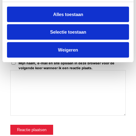
*
Naam
Alles toestaan
*
E-mail
Selectie toestaan
Site
Weigeren
Mijn naam, e-mail en site opslaan in deze browser voor de
volgende keer wanneer ik een reactie plaats.