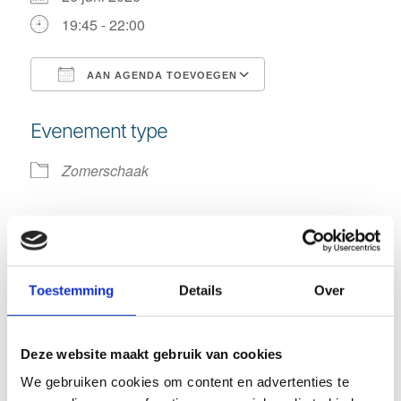
19:45 - 22:00
AAN AGENDA TOEVOEGEN
Download ICS
Google Calendar
Evenement type
Zomerschaak
Beschrijving
Vanwege het weer is er geen schaken
Toestemming
Details
Over
De eerste schaaktraining en rapidpartijen in de
zomercompetitie starten op 3 juli
Deze website maakt gebruik van cookies
We gebruiken cookies om content en advertenties te