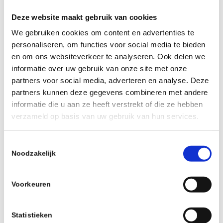
Beschrijving
Deze website maakt gebruik van cookies
19:00 – 19:45 uur Leerzame thema’s en diverse
We gebruiken cookies om content en advertenties te
gastsprekers
personaliseren, om functies voor social media te bieden
en om ons websiteverkeer te analyseren. Ook delen we
informatie over uw gebruik van onze site met onze
partners voor social media, adverteren en analyse. Deze
partners kunnen deze gegevens combineren met andere
informatie die u aan ze heeft verstrekt of die ze hebben
verzameld op basis van uw gebruik van hun services.
Deel dit stuk
Toestemmingsselectie
Noodzakelijk
Voorkeuren
0
Statistieken