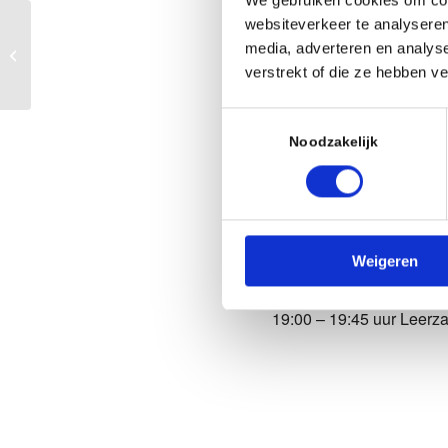
We gebruiken cookies om cont
Wanneer
websiteverkeer te analyseren
Zomerschaak
media, adverteren en analys
schaaktraining
verstrekt of die ze hebben v
7 augustus 2026
19:00 - 19:45
Toestemmingsselectie
Noodzakelijk
AAN AGENDA TO
Download ICS
Beschrijvin
Weigeren
19:00 – 19:45 uur Leerz