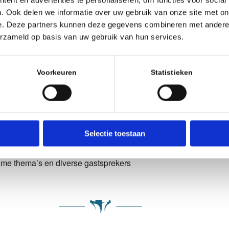
ent en advertenties te personaliseren, om functies voor social
Evenement type
. Ook delen we informatie over uw gebruik van onze site met on
e. Deze partners kunnen deze gegevens combineren met andere i
erzameld op basis van uw gebruik van hun services.
Zomerschaak
Voorkeuren
Statistieken
EVOEGEN
Google Calendar
iCalendar
g
Selectie toestaan
ame thema’s en diverse gastsprekers