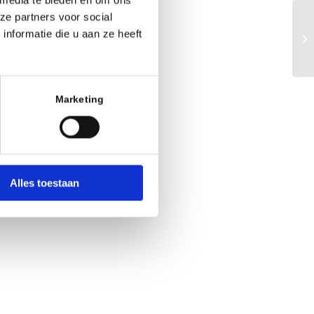
 media te bieden en om ons
ze partners voor social
nformatie die u aan ze heeft
Marketing
Office 365
Outlook
Alles toestaan