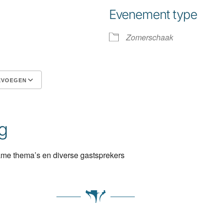
Evenement type
Zomerschaak
EVOEGEN
Google Calendar
iCalendar
g
ame thema’s en diverse gastsprekers