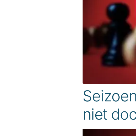
Seizoen
niet doo