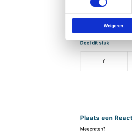
Weigeren
Deel dit stuk
Plaats een React
Meepraten?