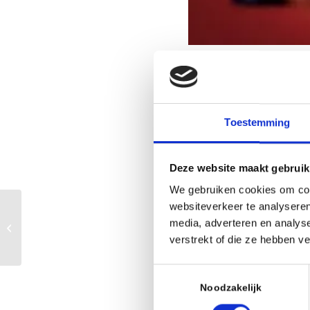
Wanneer
27 juni 2026
Toestemming
16:00 - 21:00
Deze website maakt gebruik
AAN AGENDA TO
We gebruiken cookies om cont
Download ICS
websiteverkeer te analyseren
Zomerschaak
media, adverteren en analys
rapidcompetitie
verstrekt of die ze hebben v
Beschrijvin
Toestemmingsselectie
Vanwege het weeralarm 
Noodzakelijk