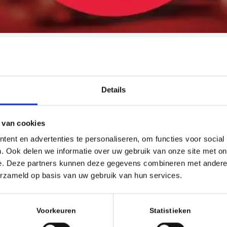
Evenement type
Uncategorized
Details
 van cookies
EVOEGEN
ent en advertenties te personaliseren, om functies voor social
Google Calendar
iCalendar
. Ook delen we informatie over uw gebruik van onze site met on
e. Deze partners kunnen deze gegevens combineren met andere i
erzameld op basis van uw gebruik van hun services.
g
met code Rood is de Terp gesloten
Voorkeuren
Statistieken