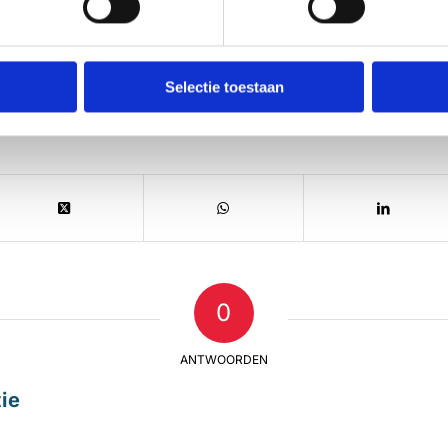
Selectie toestaan
0
ANTWOORDEN
ie