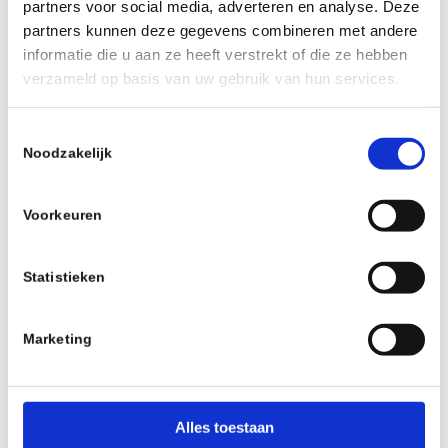
partners voor social media, adverteren en analyse. Deze
partners kunnen deze gegevens combineren met andere
informatie die u aan ze heeft verstrekt of die ze hebben
verzameld op basis van uw gebruik van hun services.
0
Toestemmingsselectie
Noodzakelijk
ANTWOORDEN
Plaats een Reactie
Voorkeuren
Meepraten?
Draag gerust bij!
Statistieken
*
Naam
Marketing
*
E-mail
Alles toestaan