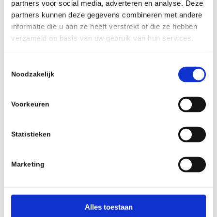
partners voor social media, adverteren en analyse. Deze
partners kunnen deze gegevens combineren met andere
informatie die u aan ze heeft verstrekt of die ze hebben
verzameld op basis van uw gebruik van hun services.
0
Toestemmingsselectie
Noodzakelijk
ANTWOORDEN
Plaats een Reactie
Voorkeuren
Meepraten?
Draag gerust bij!
Statistieken
*
Naam
Marketing
*
E-mail
Alles toestaan