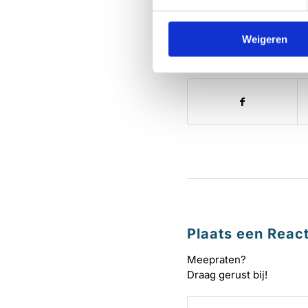
Weigeren
Deel dit stuk
Plaats een React
Meepraten?
Draag gerust bij!