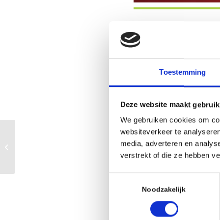
Wanneer
1 mei 2026
00:00
Toestemming
AAN AGENDA TO
Deze website maakt gebruik
Download ICS
We gebruiken cookies om cont
websiteverkeer te analyseren
Jeugdschaak: Geen
media, adverteren en analys
Beschrijvin
Schaken
verstrekt of die ze hebben v
Meivakantie
Toestemmingsselectie
Noodzakelijk