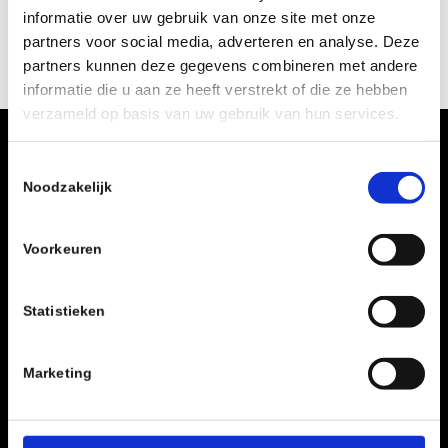
informatie over uw gebruik van onze site met onze
partners voor social media, adverteren en analyse. Deze
partners kunnen deze gegevens combineren met andere
informatie die u aan ze heeft verstrekt of die ze hebben
verzameld op basis van uw gebruik van hun services.
Clubavond op vrijdag
Toestemmingsselectie
Noodzakelijk
Wijz locatie de Terp
Radewijnsstraat 1
Voorkeuren
8022BG
Zwolle
Nederland
Statistieken
IBAN: NL44 SNSB 0918 2430 76
Marketing
Zwols Schaakgenootschap
Een gezellige schaakclub met een rijke