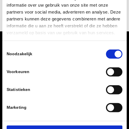
informatie over uw gebruik van onze site met onze
partners voor social media, adverteren en analyse. Deze
partners kunnen deze gegevens combineren met andere
informatie die u aan ze heeft verstrekt of die ze hebben
verzameld op basis van uw gebruik van hun services.
Clubavond op vrijdag
Toestemmingsselectie
Noodzakelijk
Wijz locatie de Terp
Radewijnsstraat 1
Voorkeuren
8022BG
Zwolle
Nederland
Statistieken
IBAN: NL44 SNSB 0918 2430 76
Marketing
Zwols Schaakgenootschap
Een gezellige schaakclub met een rijke