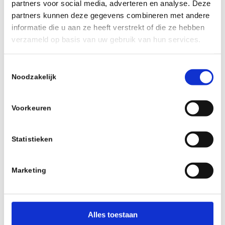
partners voor social media, adverteren en analyse. Deze
partners kunnen deze gegevens combineren met andere
informatie die u aan ze heeft verstrekt of die ze hebben
verzameld op basis van uw gebruik van hun services.
0
Toestemmingsselectie
Noodzakelijk
ANTWOORDEN
Plaats een Reactie
Voorkeuren
Meepraten?
Draag gerust bij!
Statistieken
*
Naam
Marketing
*
E-mail
Alles toestaan