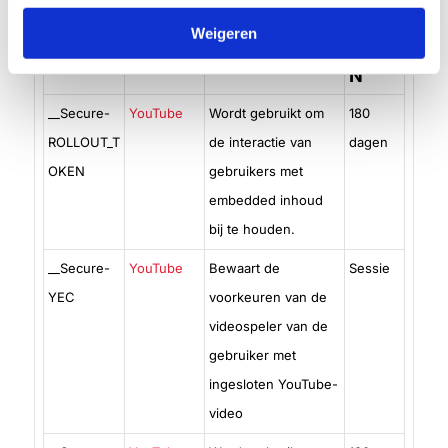
TER
Weigeren
MIJ
N
__Secure-
YouTube
Wordt gebruikt om
180
ROLLOUT_T
de interactie van
dagen
OKEN
gebruikers met
embedded inhoud
bij te houden.
__Secure-
YouTube
Bewaart de
Sessie
YEC
voorkeuren van de
videospeler van de
gebruiker met
ingesloten YouTube-
video