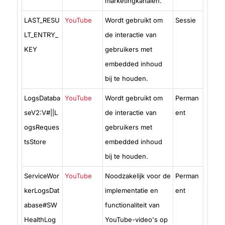
marketingkanalen.
LAST_RESU
YouTube
Wordt gebruikt om
Sessie
LT_ENTRY_
de interactie van
KEY
gebruikers met
embedded inhoud
bij te houden.
LogsDataba
YouTube
Wordt gebruikt om
Perman
seV2:V#||L
de interactie van
ent
ogsReques
gebruikers met
tsStore
embedded inhoud
bij te houden.
ServiceWor
YouTube
Noodzakelijk voor de
Perman
kerLogsDat
implementatie en
ent
abase#SW
functionaliteit van
HealthLog
YouTube-video's op