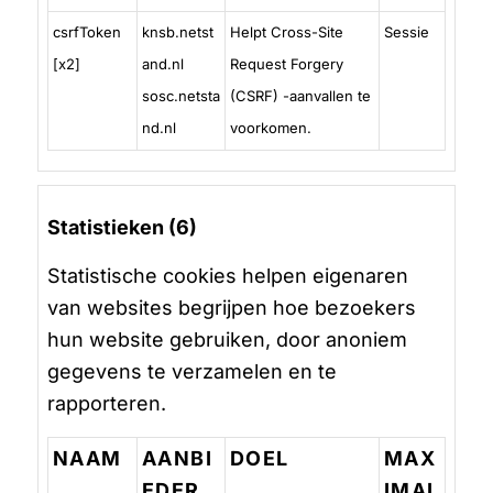
csrfToken
knsb.netst
Helpt Cross-Site
Sessie
[x2]
and.nl
Request Forgery
sosc.netsta
(CSRF) -aanvallen te
nd.nl
voorkomen.
Statistieken (6)
Statistische cookies helpen eigenaren
van websites begrijpen hoe bezoekers
hun website gebruiken, door anoniem
gegevens te verzamelen en te
rapporteren.
NAAM
AANBI
DOEL
MAX
EDER
IMAL