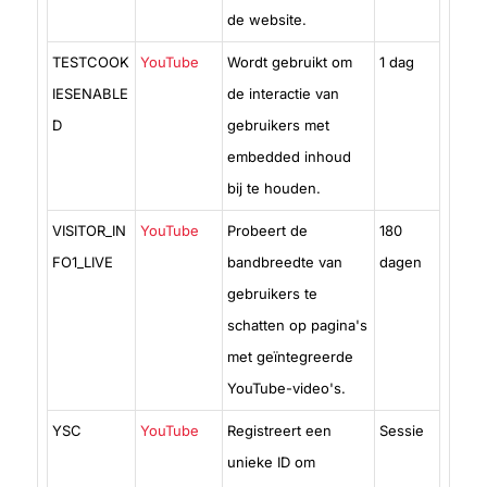
de website.
TESTCOOK
YouTube
Wordt gebruikt om
1 dag
IESENABLE
de interactie van
D
gebruikers met
embedded inhoud
bij te houden.
VISITOR_IN
YouTube
Probeert de
180
FO1_LIVE
bandbreedte van
dagen
gebruikers te
schatten op pagina's
met geïntegreerde
YouTube-video's.
YSC
YouTube
Registreert een
Sessie
unieke ID om