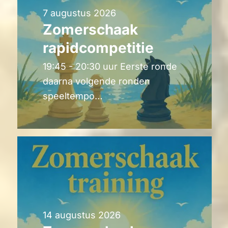
7 augustus 2026
Zomerschaak
rapidcompetitie
19:45 - 20:30 uur Eerste ronde
daarna volgende ronden
speeltempo…
14 augustus 2026