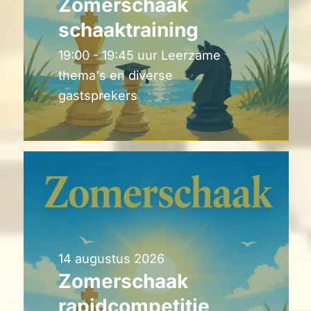
Zomerschaak
schaaktraining
19:00 - 19:45 uur Leerzame
thema's en diverse
gastsprekers
14 augustus 2026
Zomerschaak
rapidcompetitie