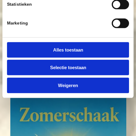
Statistieken
7 augustus 2026
Marketing
Zomerschaak
schaaktraining
Alles toestaan
19:00 - 19:45 uur Leerzame
thema's en diverse
Selectie toestaan
gastsprekers
Weigeren